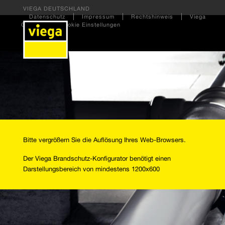
VIEGA DEUTSCHLAND
Datenschutz
Impressum
Rechtshinweis
Viega
Gruppe
Cookie Einstellungen
Bitte vergrößern Sie die Auflösung Ihres Web-Browsers.
Der Viega Brandschutz-Konfigurator benötigt einen
Darstellungsbereich von mindestens 1200x600